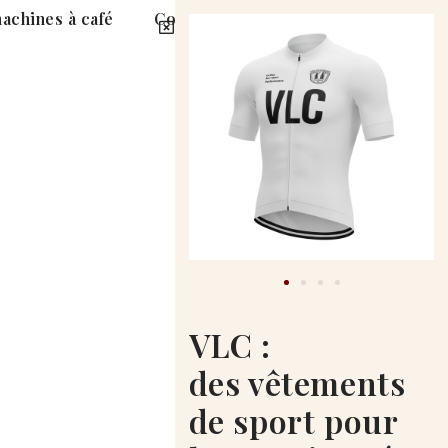
achines à café
Contact
0,00
CHF
VLC :
des vêtements
de sport pour